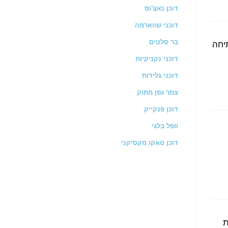
דוכן נאצ'וס
דוכני שווארמה
יחה
בר סלטים
דוכני נקניקיות
דוכני גלידות
צמר גפן מתוק
דוכן פנקייק
וופל בלגי
דוכן טאקו מקסיקני
ת