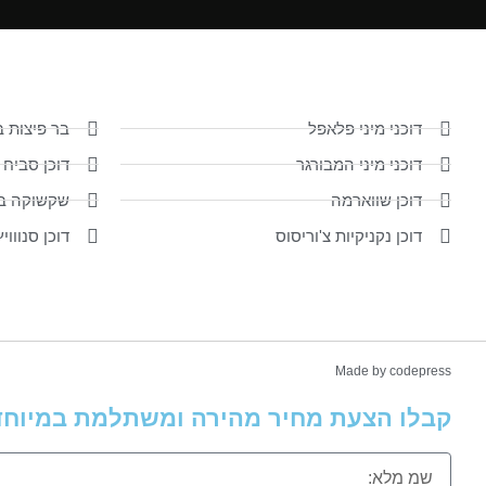
דוכני מיני פלאפל
בר פיצות ב
דוכני מיני המבורגר
דוכן סביח 
דוכן שווארמה
שקשוקה במ
דוכן נקניקיות צ'וריסוס
דוכן סנוווי
Made by codepress
קבלו הצעת מחיר מהירה ומשתלמת במיוחד