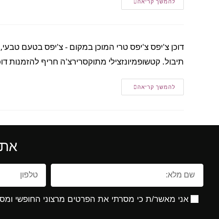
להמשך קריאה
דוכן צ'יפס צ'יפס טרי המוכן במקום - צ'יפס בטעם טבעי,
תיבול. קטשופמיונזצילי מתוקסרירצ'ה חריף להזמנות דוכני
להמשך קריאה
את 
אני מאשר/ת כי מסרתי את הפרטים מרצוני החופשי ומסכ