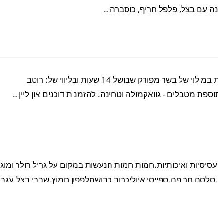
ננה עם בצל, פלפל חריף, כוסברה…
דוכן אסדו מפורק בבאן לחמניות באן רכות מאודות וחמות במילוי של בשר מפורק שבושל 14 שעות ובליווי של: רוטב
.תוספת מטבלים - גוואקמולה וטחינה. להזמנות דוכנים און ליין…
, עסיסיות ואיכותיות.חמות חמות הנעשות במקום על גריל רולר ומוג
.סלסה חריפה.ספייסי איוליכרוב כבושמלפפון חמוץ.שבבי בצל.עגבנ