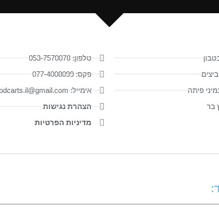
טבון
טלפון: 053-7570078
ביצים
פקס: 077-4008099
יני פיתה
אימייל: foodcarts.il@gmail.com
ץ בר
הצהרת נגישות
מדיניות הפרטיות
: