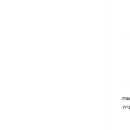
שות
ייה