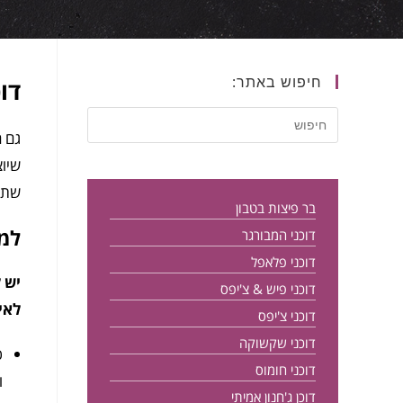
חיפוש באתר:
דו
גם ה
שיוצ
שתופ
בר פיצות בטבון
למה
דוכני המבורגר
דוכני פלאפל
יש 
דוכני פיש & צ'יפס
לאי
דוכני צ'יפס
דוכני שקשוקה
כ
דוכני חומוס
ו
דוכן ג'חנון אמיתי