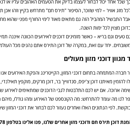
ך שכל אחד יכול לבחור לעצמו בדיוק את הטעמים האהובים עליו או לנ
כל מזג אוויר – למי שזוכר, הסיפור "תירס חם" מתרחש בקיץ וזהו אכן 
בל התבשיל המהביל הזה גם מתאים מאוד לימי החורף מפני שהוא מחמ
דוכן מצוין לכל ימות השנה.
ם טעים וגם בריא – כאשר מזמינים דוכנים לאירועים הכוונה איננה תמ
שובחים. יחד עם זאת, במקרה של דוכן התירס אתם נהנים מכל העולמו
 מגוון דוכני מזון מעולים
 חברה המתמחה בתחום דוכני המזון, הקייטרינג והפקת האירועים אנו מ
ו להזמין מאיתנו דוכן צ'יפס, סנדוויץ' בר, דוכן מרקים, מוקפץ תאילנדי,
מה ארוכה. אם יש לכם התלבטות לגבי הדוכנים שמתאימים לאירוע שלכ
ר לנו מה עומד להתרחש: מה הקונספט של האירוע ומהו גודלו, מיהם המ
קשת. לפי הנתונים האלו ואחרים נעזור לכם לבחור את דוכני המזון שי
 דוכן תירס חם ודוכני מזון אחרים שלנו, פנו אלינו בטלפון 053-7570078 או במייל foodcarts@012.net.il.