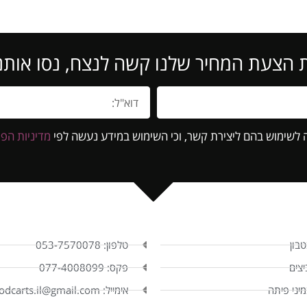
 הצעת המחיר שלנו קשה לנצח, נסו אותנו
 לשימוש בהם ליצירת קשר, וכי השימוש במידע נעשה לפי
מדיניות הפר
טבון
טלפון: 053-7570078
יצים
פקס: 077-4008099
יני פיתה
אימייל: foodcarts.il@gmail.com