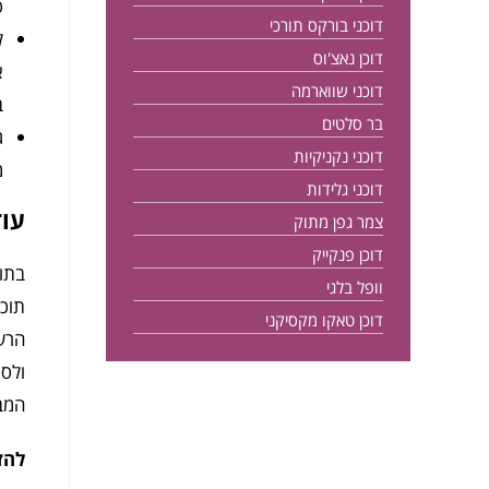
כ
דוכני בורקס תורכי
ל
דוכן נאצ'וס
א
דוכני שווארמה
ב
בר סלטים
ג
דוכני נקניקיות
מ
דוכני גלידות
עוד
צמר גפן מתוק
דוכן פנקייק
בתור
וופל בלגי
תוכל
דוכן טאקו מקסיקני
הרשי
ולספ
המבו
להזמנת