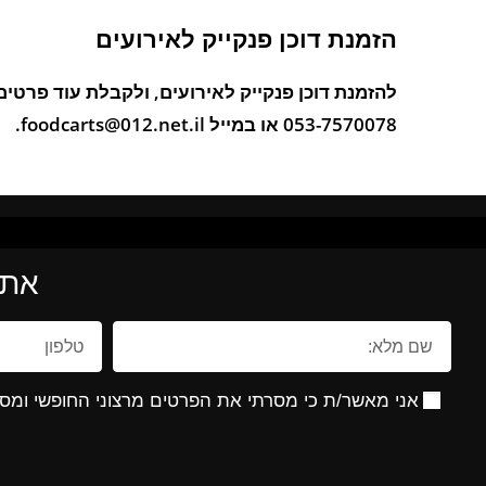
הזמנת דוכן פנקייק לאירועים
להזמנת דוכן פנקייק לאירועים, ולקבלת עוד פרטי
053-7570078 או במייל foodcarts@012.net.il.
את 
אני מאשר/ת כי מסרתי את הפרטים מרצוני החופשי ומסכ