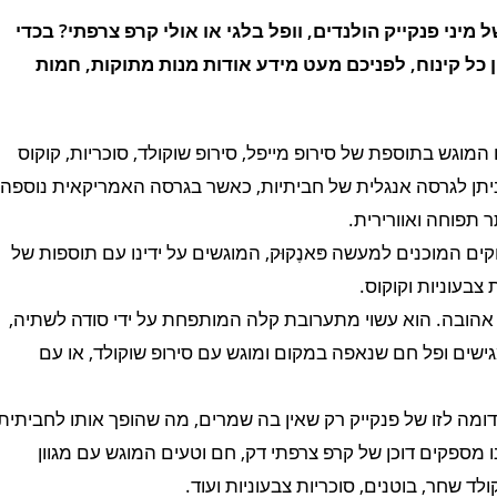
מיני פנקייק הולנדים, וופל בלגי או אולי קרפ צרפתי? בכדי
 כל קינוח, לפניכם מעט מידע אודות מנות מתוקות, חמות
 המוגש בתוספת של סירופ מייפל, סירופ שוקולד, סוכריות, קוקוס
הינו עוגת מחבת והוא ניתן לגרסה אנגלית של חביתיות, כאשר בגרסה האמריקאית נוספה
תפוחה ואוורירית.
וקים המוכנים למעשה פּאנֶקוּק, המוגשים על ידינו עם תוספות של
 צבעוניות וקוקוס.
קר אהובה. הוא עשוי מתערובת קלה המותפחת על ידי סודה לשתיה,
ישים ופל חם שנאפה במקום ומוגש עם סירופ שוקולד, או עם
וי מבלילה דומה לזו של פנקייק רק שאין בה שמרים, מה שהופך אותו לחביתית
 מספקים דוכן של קרפ צרפתי דק, חם וטעים המוגש עם מגוון
לד שחר, בוטנים, סוכריות צבעוניות ועוד.