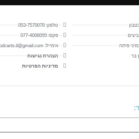
טבון
טלפון: 053-7570078
ביצים
פקס: 077-4008099
יני פיתה
אימייל: foodcarts.il@gmail.com
ץ בר
הצהרת נגישות
מדיניות הפרטיות
: