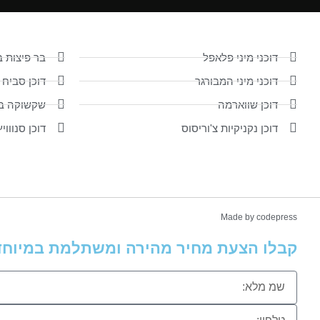
דוכני מיני פלאפל
בר פיצות ב
דוכני מיני המבורגר
דוכן סביח 
דוכן שווארמה
שקשוקה במ
דוכן נקניקיות צ'וריסוס
דוכן סנוווי
Made by codepress
קבלו הצעת מחיר מהירה ומשתלמת במיוחד