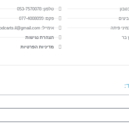
טבון
טלפון: 053-7570078
ביצים
פקס: 077-4008099
יני פיתה
אימייל: foodcarts.il@gmail.com
ץ בר
הצהרת נגישות
מדיניות הפרטיות
: