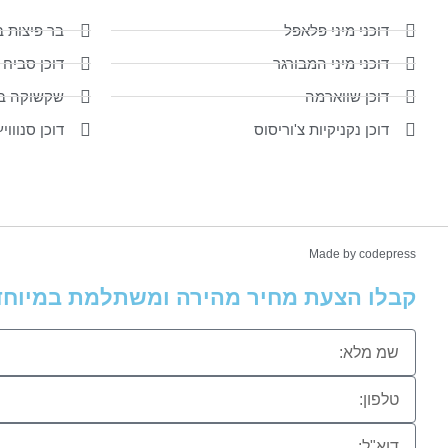
דוכני מיני פלאפל
בר פיצות ב
דוכני מיני המבורגר
דוכן סביח 
דוכן שווארמה
שקשוקה במ
דוכן נקניקיות צ'וריסוס
דוכן סנוווי
Made by codepress
קבלו הצעת מחיר מהירה ומשתלמת במיוחד