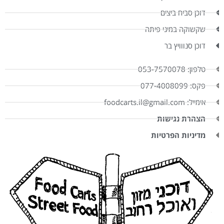
דוכן סביח ביצים
שקשוקה במיני פיתה
דוכן סנווויץ בר
טלפון: 053-7570078
פקס: 077-4008099
אימייל: foodcarts.il@gmail.com
הצהרת נגישות
מדיניות הפרטיות